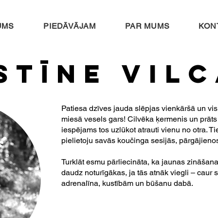
UMS
PIEDĀVĀJAM
PAR MUMS
KON
stīne vil
Patiesa dzīves jauda slēpjas vienkāršā un vi
miesā vesels gars! Cilvēka ķermenis un prāts ir 
iespējams tos uzlūkot atrauti vienu no otra. Tie
pielietoju savās koučinga sesijās, pārgājie
Turklāt esmu pārliecināta, ka jaunas zināšana
daudz noturīgākas, ja tās atnāk viegli – caur 
adrenalīna, kustībām un būšanu dabā.