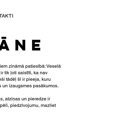
TAKTI
cāne
siem zināmā patiesībā: Veselā
tik ļoti saistīti, ka nav
ši tādēļ šī ir pieeja, kuru
nos un izaugsmes pasākumos.
s, atziņas un pieredze ir
spēli, piedzīvojumu, mazliet