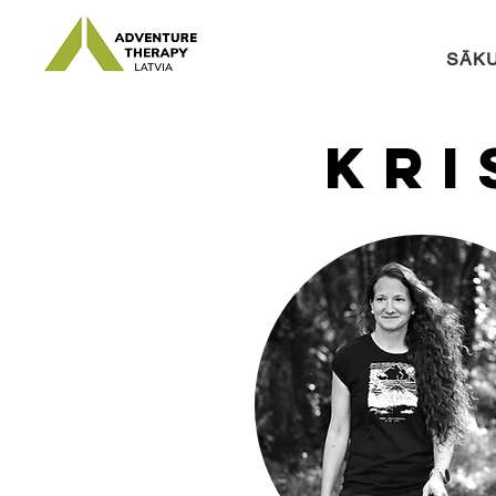
SĀK
kri