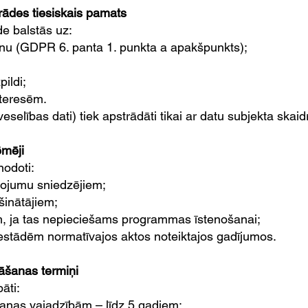
rādes tiesiskais pamats
e balstās uz:
anu (GDPR 6. panta 1. punkta a apakšpunkts);
ildi;
nteresēm.
veselības dati) tiek apstrādāti tikai ar datu subjekta skaid
ēmēji
nodoti:
ojumu sniedzējiem;
šinātājiem;
m, ja tas nepieciešams programmas īstenošanai;
iestādēm normatīvajos aktos noteiktajos gadījumos.
āšanas termiņi
āti:
nas vajadzībām – līdz 5 gadiem;