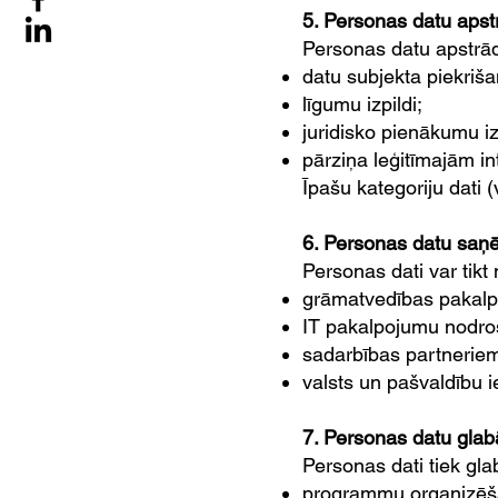
5. Personas datu apst
Personas datu apstrād
datu subjekta piekriš
līgumu izpildi;
juridisko pienākumu izp
pārziņa leģitīmajām i
Īpašu kategoriju dati (
6. Personas datu saņ
Personas dati var tikt 
grāmatvedības pakalp
IT pakalpojumu nodro
sadarbības partnerie
valsts un pašvaldību 
7. Personas datu glab
Personas dati tiek glab
programmu organizēša