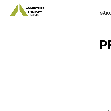
SĀK
P
J