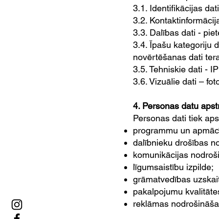
3.1. Identifikācijas dat
3.2. Kontaktinformācij
3.3. Dalības dati - pie
3.4. Īpašu kategoriju 
novērtēšanas dati tera
3.5. Tehniskie dati - I
3.6. Vizuālie dati – 
4. Personas datu apst
Personas dati tiek ap
programmu un apmācī
dalībnieku drošības n
komunikācijas nodroš
līgumsaistību izpilde;
grāmatvedības uzskai
pakalpojumu kvalitāt
reklāmas nodrošināšan