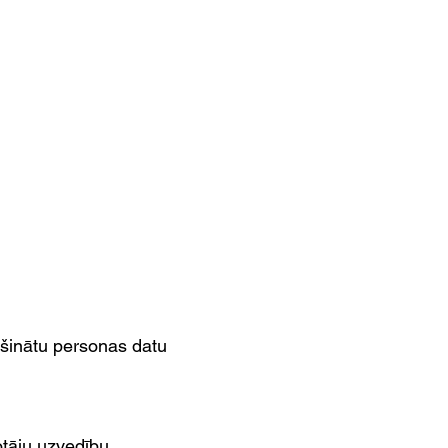
ošinātu personas datu
otāju uzvedību.