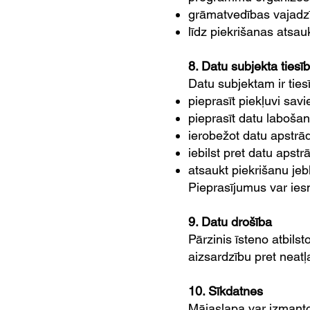
grāmatvedības vajadz
līdz piekrišanas atsau
8. Datu subjekta tiesī
Datu subjektam ir ties
pieprasīt piekļuvi sa
pieprasīt datu laboša
ierobežot datu apstrād
iebilst pret datu apstrā
atsaukt piekrišanu jeb
Pieprasījumus var iesn
9. Datu drošība
Pārzinis īsteno atbil
aizsardzību pret neat
10. Sīkdatnes
Mājaslapa var izmantot