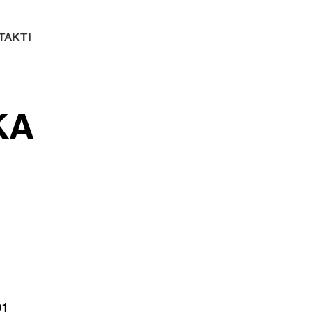
TAKTI
KA
01