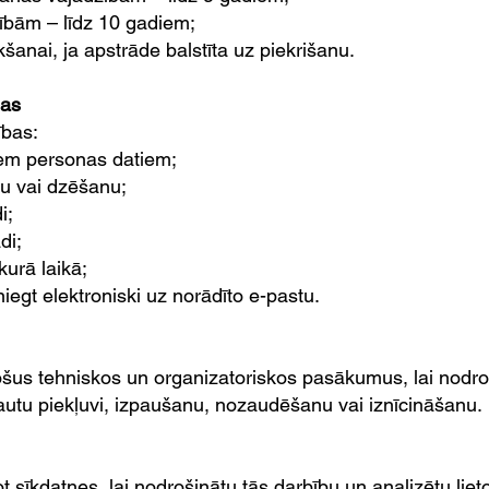
ībām – līdz 10 gadiem;
kšanai, ja apstrāde balstīta uz piekrišanu.
bas
ības:
viem personas datiem;
nu vai dzēšanu;
i;
di;
kurā laikā;
iegt elektroniski uz norādīto e-pastu.
stošus tehniskos un organizatoriskos pasākumus, lai nodr
ļautu piekļuvi, izpaušanu, nozaudēšanu vai iznīcināšanu.
 sīkdatnes, lai nodrošinātu tās darbību un analizētu liet