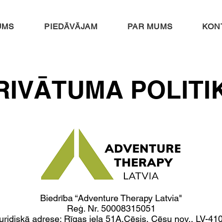
UMS
PIEDĀVĀJAM
PAR MUMS
KON
RIVĀTUMA POLITI
Biedrība “Adventure Therapy Latvia"
Reģ. Nr. 50008315051
uridiskā adrese: Rīgas iela 51A,Cēsis, Cēsu nov., LV-41