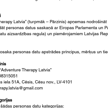
i
herapy Latvia” (turpmāk – Pārzinis) apņemas nodrošināt 
ādāt personas datus saskaņā ar Eiropas Parlamenta un
atu aizsardzības regula) un piemērojamiem Latvijas Rep
 nosaka personas datu apstrādes principus, mērķus un ti
inis
“Adventure Therapy Latvia”
008315051
as iela 51A, Cēsis, Cēsu nov., LV-4101
erapy.latvia@gmail.com
gorijas
t šādas personas datu kategorijas: