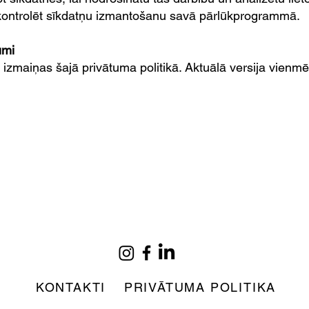
s kontrolēt sīkdatņu izmantošanu savā pārlūkprogrammā.
umi
kt izmaiņas šajā privātuma politikā. Aktuālā versija vienm
KONTAKTI
PRIVĀTUMA POLITIKA