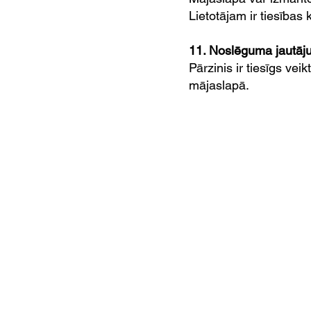
Lietotājam ir tiesība
11. Noslēguma jautāj
Pārzinis ir tiesīgs vei
mājaslapā.