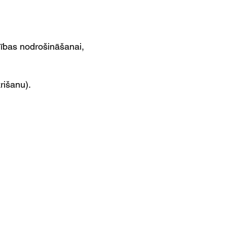
alības nodrošināšanai,
rišanu).