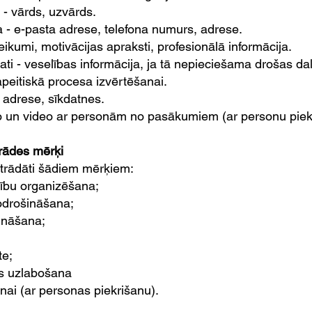
i - vārds, uzvārds.
a - e-pasta adrese, telefona numurs, adrese.
teikumi, motivācijas apraksti, profesionālā informācija.
dati - veselības informācija, ja tā nepieciešama drošas d
peitiskā procesa izvērtēšanai.
P adrese, sīkdatnes.
foto un video ar personām no pasākumiem (ar personu piek
rādes mērķi
strādāti šādiem mērķiem:
bu organizēšana;
odrošināšana;
ināšana;
te;
es uzlabošana
ai (ar personas piekrišanu).