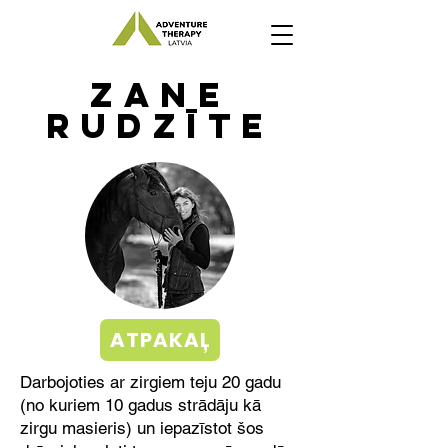
Zane
rudzīte
ATPAKAĻ
Darbojoties ar zirgiem teju 20 gadu
(no kuriem 10 gadus strādāju kā
zirgu masieris) un iepazīstot šos